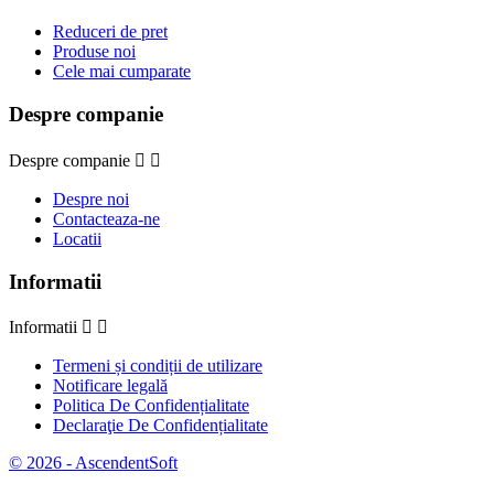
Reduceri de pret
Produse noi
Cele mai cumparate
Despre companie
Despre companie


Despre noi
Contacteaza-ne
Locatii
Informatii
Informatii


Termeni și condiții de utilizare
Notificare legală
Politica De Confidențialitate
Declaraţie De Confidențialitate
© 2026 - AscendentSoft