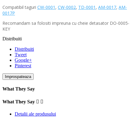
Compatibil taguri
CW-0001
,
CW-0002
,
TD-0001
,
AM-0017
,
AM-
0017P
Recomandam sa folositi impreuna cu cheie detasator DO-0005-
KEY
Distribuiti
Distribuiti
Tweet
Google+
Pinterest
What They Say
What They Say


Detalii ale produsului