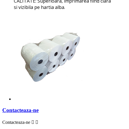
CALITATE: Superioara, imprimarea fiind clara
si vizibila pe hartia alba.
Contacteaza-ne
Contacteaza-ne

