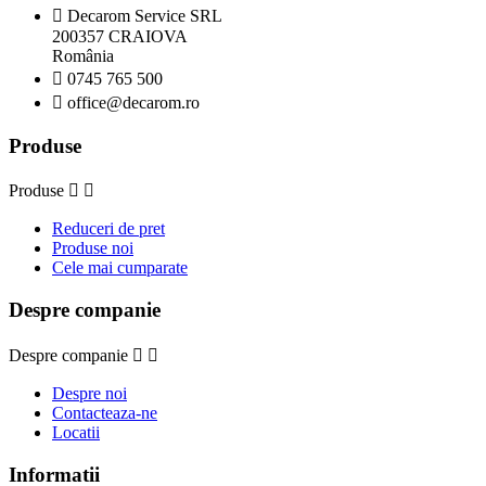

Decarom Service SRL
200357 CRAIOVA
România

0745 765 500

office@decarom.ro
Produse
Produse


Reduceri de pret
Produse noi
Cele mai cumparate
Despre companie
Despre companie


Despre noi
Contacteaza-ne
Locatii
Informatii