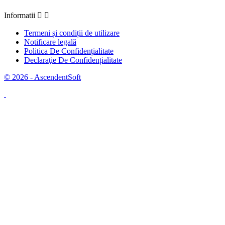
Informatii


Termeni și condiții de utilizare
Notificare legală
Politica De Confidențialitate
Declaraţie De Confidențialitate
© 2026 - AscendentSoft