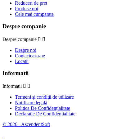
Reduceri de pret
Produse noi
Cele mai cumparate
Despre companie
Despre companie


Despre noi
Contacteaza-ne
Locatii
Informatii
Informatii


Termeni și condiții de utilizare
Notificare legală
Politica De Confidențialitate
Declaraţie De Confidențialitate
© 2026 - AscendentSoft