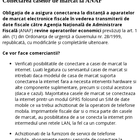
Conectarea caselor de marcat la ANAF
Obligația de a asigura conectarea la distanță a aparatelor
de marcat electronice fiscale în vederea transmiterii de
date fiscale către Agenția
Națională de Administrare
Fiscală
(ANAF)
revine operatorilor economici
prevăzuți la art. 1
alin. (1) din Ordonanța de urgență a Guvernului nr. 28/1999,
republicată, cu modificările și completările ulterioare.
Ce vor face comerciantii?
Verificati posibilitatile de conectare a casei de marcat la
internet. Luati legatura cu servisantul casei de marcat si
intrebati daca modelul de casa de marcat suporta
conectarea la internet fara a necesita interventii hardware si
alte componente suplimentare, precum si costul acestora
(daca e cazul). Majoritatea casele de marcat se conecteaza
la internet printr-un modul GPRS folosind un SIM de date
mobile ce va trebui achizitionat de la operatorii de telefonie
mobila. Imprimantele fiscale dar si o mica parte din casele
de marcat, au posibilitatea de a se conecta la internet prin
intermediul unei retele LAN, la fel ca un computer.
Achizitionati de la furnizorii de servicii de telefonie
mobila, abonamente pentru serviciile de conectare la